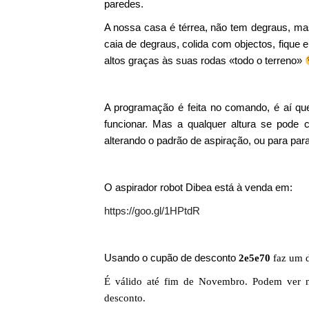
paredes.
A nossa casa é térrea, não tem degraus, ma
caia de degraus, colida com objectos, fique
altos graças às suas rodas «todo o terreno»
A programação é feita no comando, é aí qu
funcionar. Mas a qualquer altura se pode 
alterando o padrão de aspiração, ou para parar
O aspirador robot Dibea está à venda em:
https://goo.gl/1HPtdR
Usando o cupão de desconto
2e5e70
faz um d
É válido até fim de Novembro. Podem ver n
desconto.