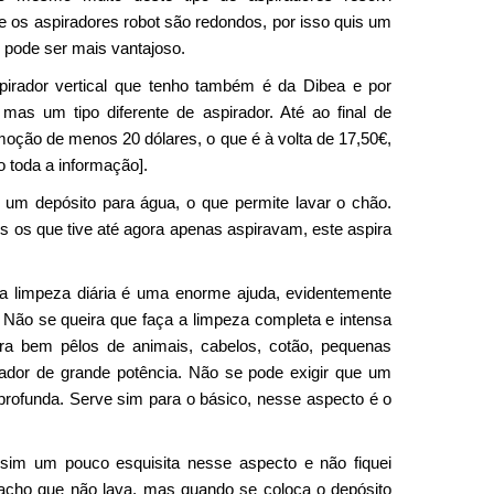
os aspiradores robot são redondos, por isso quis um
o pode ser mais vantajoso.
irador vertical que tenho também é da Dibea e por
mas um tipo diferente de aspirador. Até ao final de
ção de menos 20 dólares, o que é à volta de 17,50€,
o toda a informação].
m depósito para água, o que permite lavar o chão.
 os que tive até agora apenas aspiravam, este aspira
 a limpeza diária é uma enorme ajuda, evidentemente
. Não se queira que faça a limpeza completa e intensa
ra bem pêlos de animais, cabelos, cotão, pequenas
rador de grande potência. Não se pode exigir que um
 profunda. Serve sim para o básico, nesse aspecto é o
im um pouco esquisita nesse aspecto e não fiquei
ho que não lava, mas quando se coloca o depósito