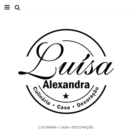
Início
Receitas
Casa
Lifestyle
Videos
Contacto
CULINÁRIA • CASA • DECORAÇÃO