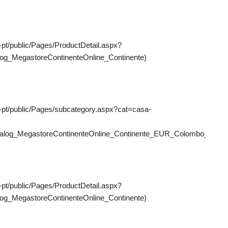
t-pt/public/Pages/ProductDetail.aspx?
og_MegastoreContinenteOnline_Continente)
pt-pt/public/Pages/subcategory.aspx?cat=casa-
talog_MegastoreContinenteOnline_Continente_EUR_Colombo_PT)
t-pt/public/Pages/ProductDetail.aspx?
og_MegastoreContinenteOnline_Continente)