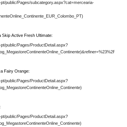
pt-pt/public/Pages/subcategory.aspx?cat=mercearia-
inenteOnline_Continente_EUR_Colombo_PT)
 Skip Active Fresh Ultimate:
t-pt/public/Pages/ProductDetail.aspx?
log_MegastoreContinenteOnline_Continente)&refiner=%23%2F%3F
ça Fairy Orange:
t-pt/public/Pages/ProductDetail.aspx?
og_MegastoreContinenteOnline_Continente)
:
t-pt/public/Pages/ProductDetail.aspx?
og_MegastoreContinenteOnline_Continente)