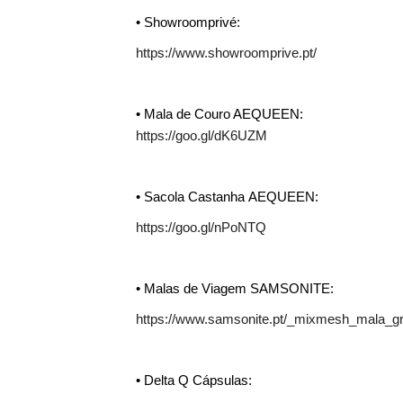
• Showroomprivé:
https://www.showroomprive.pt/
• Mala de Couro AEQUEEN:
https://goo.gl/dK6UZM
• Sacola Castanha AEQUEEN:
https://goo.gl/nPoNTQ
• Malas de Viagem SAMSONITE:
https://www.samsonite.pt/_mixmesh_mala_g
• Delta Q Cápsulas: