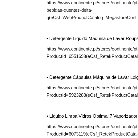
https://www.continente.pt/stores/continente/
bebidas-quentes-delta-
q(eCsf_WebProductCatalog_MegastoreCont
• Detergente Líquido Máquina de Lavar Roupa
https://www.continente.pt/stores/continente/p
ProductId=6551698(eCsf_RetekProductCata
• Detergente Cápsulas Máquina de Lavar Loi
https://www.continente.pt/stores/continente/p
ProductId=5923288(eCsf_RetekProductCatal
• Líquido Limpa Vidros Optimal 7 Vaporizador
https://www.continente.pt/stores/continente/p
ProductId=6073119(eCsf_RetekProductCatal