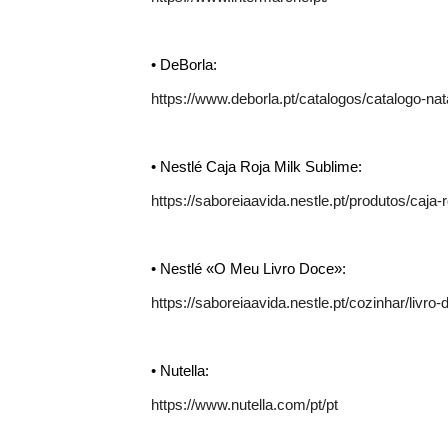
• DeBorla:
https://www.deborla.pt/catalogos/catalogo-nat
• Nestlé Caja Roja Milk Sublime:
https://saboreiaavida.nestle.pt/produtos/caja
• Nestlé «O Meu Livro Doce»:
https://saboreiaavida.nestle.pt/cozinhar/livro-
• Nutella:
https://www.nutella.com/pt/pt