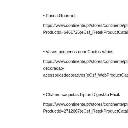
• Purina Gourmet:
https://www.continente.pt/stores/continente/p
ProductId=6461726(eCsf_RetekProductCatal
• Vasos pequenos com Cactos vários:
https://www.continente.pt/stores/continente/
decoracao-
acessoriosdecorativos(eCsf_WebProductCa
• Chá em saquetas Lipton Digestão Fácil:
https://www.continente.pt/stores/continente/p
ProductId=2712667(eCsf_RetekProductCatal