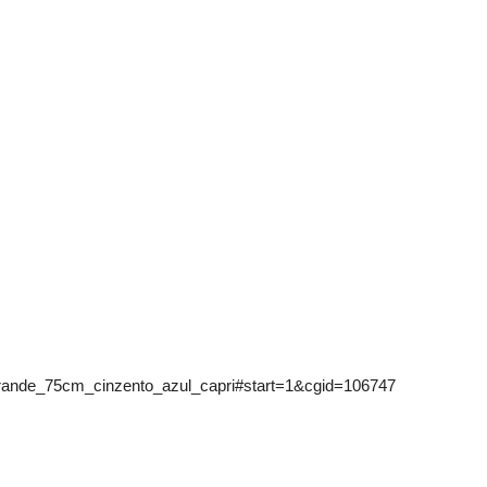
rande_75cm_cinzento_azul_capri#start=1&cgid=106747