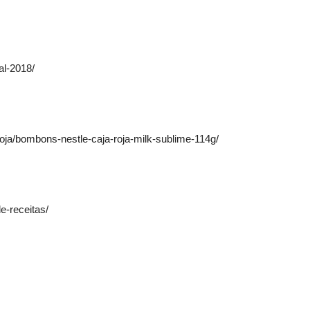
al-2018/
-roja/bombons-nestle-caja-roja-milk-sublime-114g/
de-receitas/