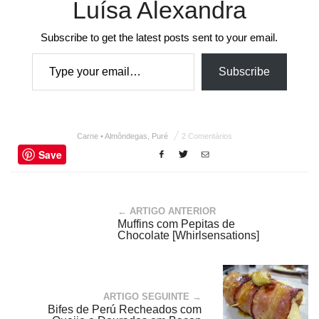
Luísa Alexandra
Subscribe to get the latest posts sent to your email.
Type your email…
Subscribe
Carne • Almôndegas
,
Puré
2 Comentários
Save
← ARTIGO ANTERIOR
Muffins com Pepitas de
Chocolate [Whirlsensations]
ARTIGO SEGUINTE →
Bifes de Perú Recheados com