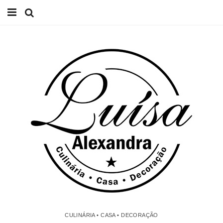
Início
Receitas
Casa
Lifestyle
Videos
Contacto
CULINÁRIA • CASA • DECORAÇÃO