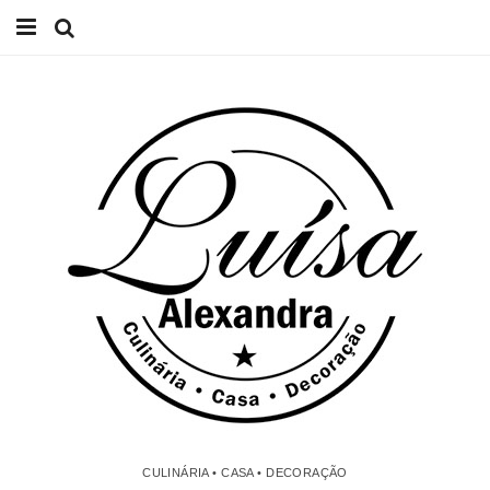
Início
Receitas
Casa
Lifestyle
Videos
Contacto
CULINÁRIA • CASA • DECORAÇÃO