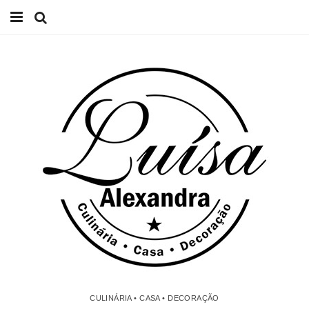
Início
Receitas
Casa
Lifestyle
Videos
Contacto
CULINÁRIA • CASA • DECORAÇÃO