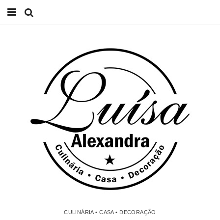
Início
Receitas
Casa
Lifestyle
Videos
Contacto
CULINÁRIA • CASA • DECORAÇÃO