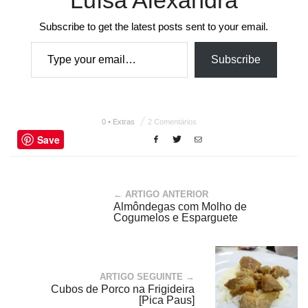
Luísa Alexandra
Subscribe to get the latest posts sent to your email.
Type your email…
Subscribe
0 • Extras
2 Comentários
Save
← ARTIGO ANTERIOR
Almôndegas com Molho de
Cogumelos e Esparguete
ARTIGO SEGUINTE →
Cubos de Porco na Frigideira
[Pica Paus]