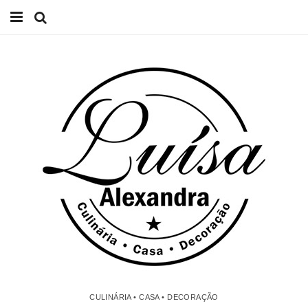
Início
Receitas
Casa
Lifestyle
Videos
Contacto
CULINÁRIA • CASA • DECORAÇÃO