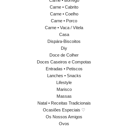
Carne • Borrego
Carne • Cabrito
Carne • Coelho
Carne • Porco
Carne • Vaca / Vitela
Casa
Dispára-Biscoitos
Diy
Doce de Colher
Doces Caseiros e Compotas
Entradas • Petiscos
Lanches • Snacks
Lifestyle
Marisco
Massas
Natal • Receitas Tradicionais
Ocasiões Especiais ♡
Os Nossos Amigos
Ovos