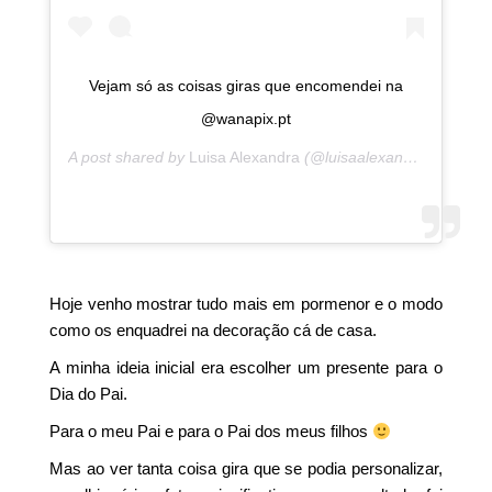
Vejam só as coisas giras que encomendei na
@wanapix.pt
A post shared by
Luisa Alexandra
(@luisaalexandra) on
Feb 
Hoje venho mostrar tudo mais em pormenor e o modo
como os enquadrei na decoração cá de casa.
A minha ideia inicial era escolher um presente para o
Dia do Pai.
Para o meu Pai e para o Pai dos meus filhos
Mas ao ver tanta coisa gira que se podia personalizar,