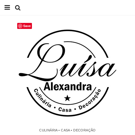
Início
Save
Receitas
Casa
Lifestyle
Videos
Contacto
CULINÁRIA • CASA • DECORAÇÃO