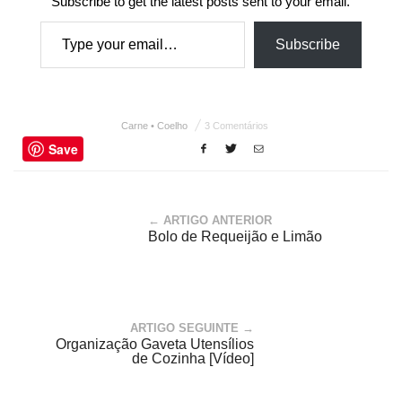
Subscribe to get the latest posts sent to your email.
Type your email…
Subscribe
Carne • Coelho
3 Comentários
Save
← ARTIGO ANTERIOR
Bolo de Requeijão e Limão
ARTIGO SEGUINTE →
Organização Gaveta Utensílios
de Cozinha [Vídeo]