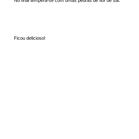
No final tempera-se com umas pedras de flor de sal.
Ficou delicioso!