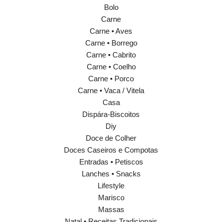
Bolo
Carne
Carne • Aves
Carne • Borrego
Carne • Cabrito
Carne • Coelho
Carne • Porco
Carne • Vaca / Vitela
Casa
Dispára-Biscoitos
Diy
Doce de Colher
Doces Caseiros e Compotas
Entradas • Petiscos
Lanches • Snacks
Lifestyle
Marisco
Massas
Natal • Receitas Tradicionais