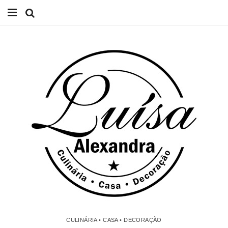
Início
Receitas
Casa
Lifestyle
Videos
Contacto
CULINÁRIA • CASA • DECORAÇÃO