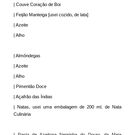
| Couve Coração de Boi
| Feijão Manteiga [usei cozido, de lata]
| Azeite
| Alho
| Almôndegas
| Azeite
| Alho
| Pimentão Doce
| Açafrão das Índias
| Natas, usei uma embalagem de 200 ml. de Nata
Culinária
|
Pasta de Azeitona Negrinha do Douro, da Meia