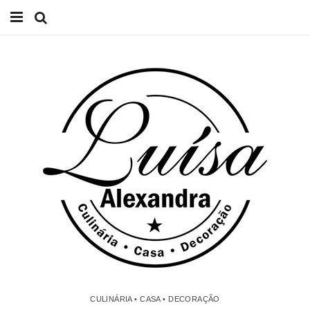
Início
Receitas
Casa
Lifestyle
Videos
Contacto
CULINÁRIA • CASA • DECORAÇÃO