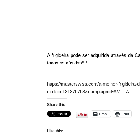
————————————
A frigideira pode ser adquirida através da C
todas as dúvidas!!!!
https://masterswiss.com/a-melhor-frigideir
code=u181870708&campaign=FAMTLA
Share this:
Email
Print
Like this: