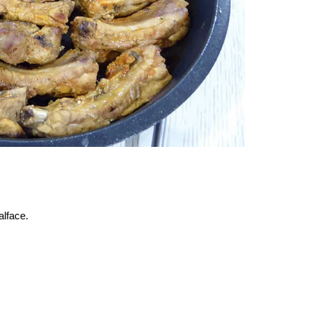
lface.