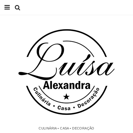
Início
Receitas
Casa
Lifestyle
Videos
Contacto
CULINÁRIA • CASA • DECORAÇÃO