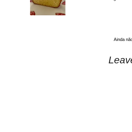
Ainda nã
Leav