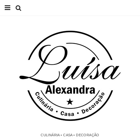
Início
Receitas
Casa
Lifestyle
Videos
Contacto
CULINÁRIA • CASA • DECORAÇÃO