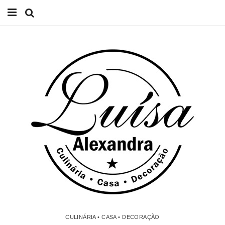
Início
Receitas
Casa
Lifestyle
Videos
Contacto
CULINÁRIA • CASA • DECORAÇÃO