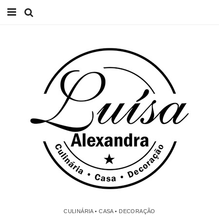
Início
Receitas
Casa
Lifestyle
Videos
Contacto
CULINÁRIA • CASA • DECORAÇÃO