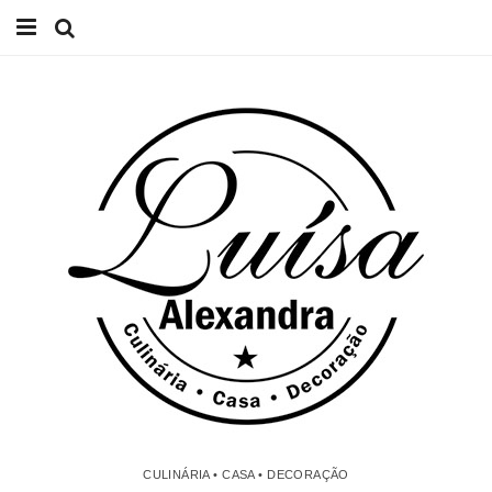
Início
Receitas
Casa
Lifestyle
Videos
Contacto
CULINÁRIA • CASA • DECORAÇÃO