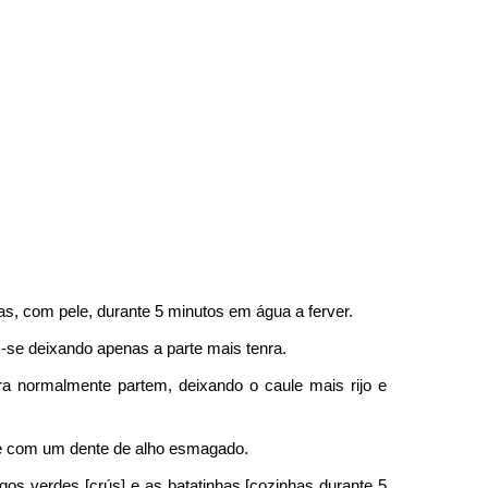
as, com pele, durante 5 minutos em água a ferver.
se deixando apenas a parte mais tenra.
a normalmente partem, deixando o caule mais rijo e
te com um dente de alho esmagado.
os verdes [crús] e as batatinhas [cozinhas durante 5