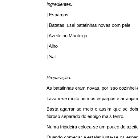
Ingredientes:
| Espargos
| Batatas, usei batatinhas novas com pele
| Azeite ou Manteiga
| Alho
| Sal
Preparação:
As batatinhas eram novas, por isso cozinhei-
Lavam-se muito bem os espargos e arranjam-
Basta agarrar ao meio e assim que se dobr
fibroso separado do espigo mais tenro.
Numa frigideira coloca-se um pouco de azei
Quando começar a estalar junta-se os esparg