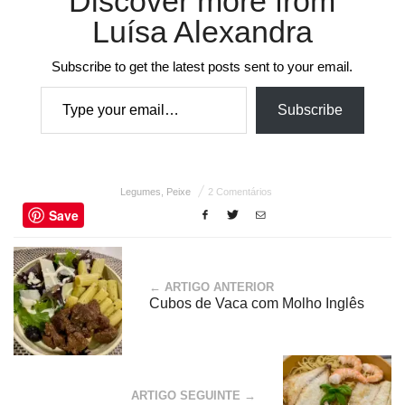
Discover more from
Luísa Alexandra
Subscribe to get the latest posts sent to your email.
Type your email…
Subscribe
Legumes
,
Peixe
2 Comentários
Save
← ARTIGO ANTERIOR
Cubos de Vaca com Molho Inglês
ARTIGO SEGUINTE →