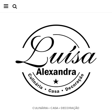
Início
Receitas
Casa
Lifestyle
Videos
Contacto
CULINÁRIA • CASA • DECORAÇÃO