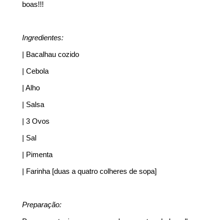
boas!!!
Ingredientes:
| Bacalhau cozido
| Cebola
| Alho
| Salsa
| 3 Ovos
| Sal
| Pimenta
| Farinha [duas a quatro colheres de sopa]
Preparação: