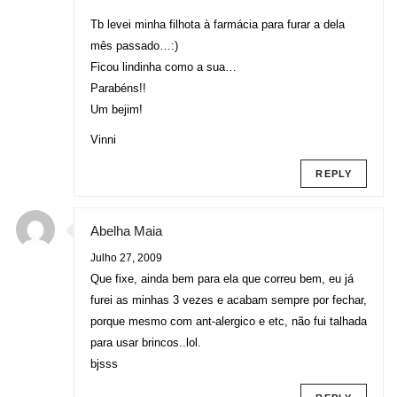
Tb levei minha filhota à farmácia para furar a dela
mês passado…:)
Ficou lindinha como a sua…
Parabéns!!
Um bejim!
Vinni
REPLY
Abelha Maia
Julho 27, 2009
Que fixe, ainda bem para ela que correu bem, eu já
furei as minhas 3 vezes e acabam sempre por fechar,
porque mesmo com ant-alergico e etc, não fui talhada
para usar brincos..lol.
bjsss