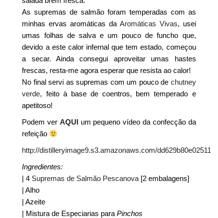
salada brem fresca.
As supremas de salmão foram temperadas com as
minhas ervas aromáticas da
Aromáticas Vivas
, usei
umas folhas de salva e um pouco de funcho que,
devido a este calor infernal que tem estado, começou
a secar. Ainda consegui aproveitar umas hastes
frescas, resta-me agora esperar que resista ao calor!
No final servi as supremas com um pouco de
chutney
verde
, feito à base de coentros, bem temperado e
apetitoso!
Podem ver
AQUI
um pequeno vídeo da confecção da
refeição
http://distilleryimage9.s3.amazonaws.com/dd629b80e02511
Ingredientes:
| 4
Supremas de Salmão Pescanova
[2 embalagens]
| Alho
| Azeite
| Mistura de Especiarias para
Pinchos