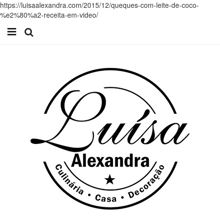
https://luisaalexandra.com/2015/12/queques-com-leite-de-coco-
%e2%80%a2-receita-em-video/
Início
Receitas
Casa
Lifestyle
Videos
Contacto