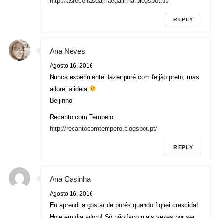
http://asreceitasdamaegalinha.blogspot.pt/
REPLY
Ana Neves
Agosto 16, 2016
Nunca experimentei fazer puré com feijão preto, mas
adorei a ideia
Beijinho
Recanto com Tempero
http://recantocomtempero.blogspot.pt/
REPLY
Ana Casinha
Agosto 16, 2016
Eu aprendi a gostar de purés quando fiquei crescida!
Hoje em dia adoro! Só não faço mais vezes por ser