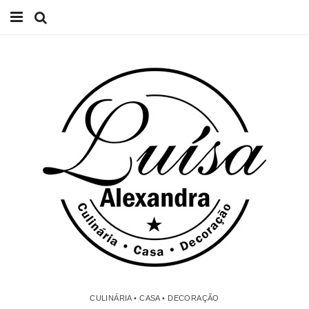
Início
Receitas
Casa
Lifestyle
Videos
Contacto
CULINÁRIA • CASA • DECORAÇÃO