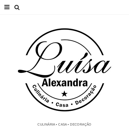
Início
Receitas
Casa
Lifestyle
Videos
Contacto
CULINÁRIA • CASA • DECORAÇÃO