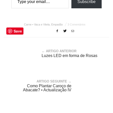
Subscribe
Carne • Vaca e Vitela
,
Empadão
3 Comentários
Save
← ARTIGO ANTERIOR
Luzes LED em forma de Rosas
ARTIGO SEGUINTE →
Como Plantar Caroço de
Abacate? • Actualização IV