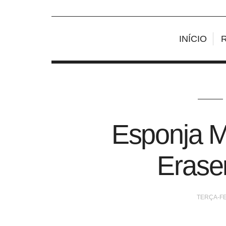
INÍCIO
Esponja M
Eraser
TERÇA-FE