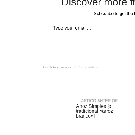
Discover more f
Subscribe to get the 
Type your email…
1 • CASA • Limpeza
24 Comentários
← ARTIGO ANTERIOR
Arroz Simples [o
tradicional «arroz
branco»]