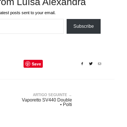
rom Luísa Alexandra
latest posts sent to your email.
Subscribe
Save
ARTIGO SEGUINTE →
Vaporetto SV440 Double
• Polti