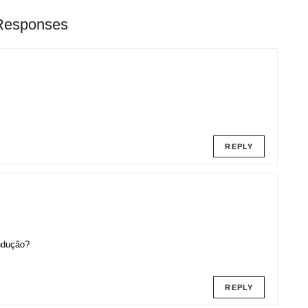
Responses
REPLY
indução?
REPLY