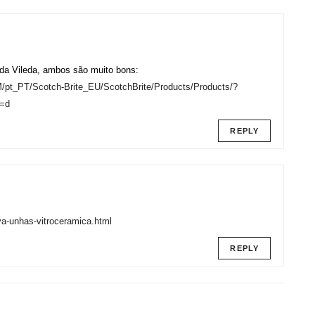
 da Vileda, ambos são muito bons:
3M/pt_PT/Scotch-Brite_EU/ScotchBrite/Products/Products/?
=d
REPLY
va-unhas-vitroceramica.html
REPLY