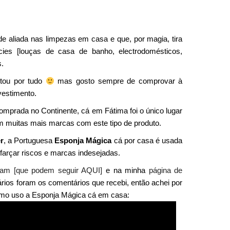
e aliada nas limpezas em casa e que, por magia, tira
ies [louças de casa de banho, electrodomésticos,
s.
tou por tudo
mas gosto sempre de comprovar à
vestimento.
omprada no Continente, cá em Fátima foi o único lugar
m muitas mais marcas com este tipo de produto.
r
, a Portuguesa
Esponja Mágica
cá por casa é usada
sfarçar riscos e marcas indesejadas.
ram [que podem seguir AQUI]
e na minha
página de
ários foram os comentários que recebi, então achei por
omo uso a Esponja Mágica cá em casa: