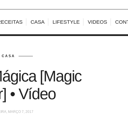
RECEITAS
CASA
LIFESTYLE
VIDEOS
CON
CASA
ágica [Magic
] • Vídeo
IRA, MARÇO 7, 2017