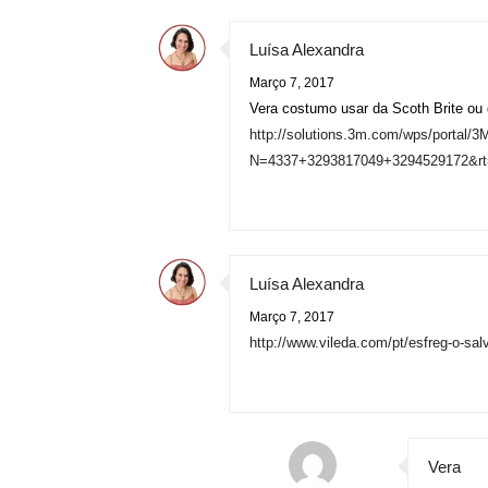
Luísa Alexandra
Março 7, 2017
Vera costumo usar da Scoth Brite ou
http://solutions.3m.com/wps/portal/
N=4337+3293817049+3294529172&rt
Luísa Alexandra
Março 7, 2017
http://www.vileda.com/pt/esfreg-o-sal
Vera