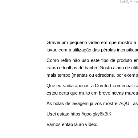
TERÇA-FEI
Gravei um pequeno vídeo em que mostro a m
lavar, com a utilização das pérolas intensifi
Como refiro não uso este tipo de produto e
cama e toalhas de banho. Gosto ainda de uti
mais tempo [mantas ou edredons, por exempl
Que eu saiba apenas a Comfort comercializa 
estou certa que muito em breve novas marcas i
As bolas de lavagem já vos mostrei
AQUI
as
Usei estas:
https://goo.gl/y6k3tK
Vamos então lá ao vídeo: