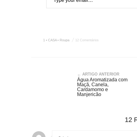
1 • CASA • Roupa
12 Comentários
← ARTIGO ANTERIOR
Água Aromatizada com
Maçã, Canela,
Cardamomo e
Manjericão
12 