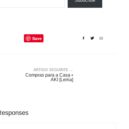
Subscribe
Save
ARTIGO SEGUINTE →
Compras para a Casa •
AKI [Leiria]
Responses