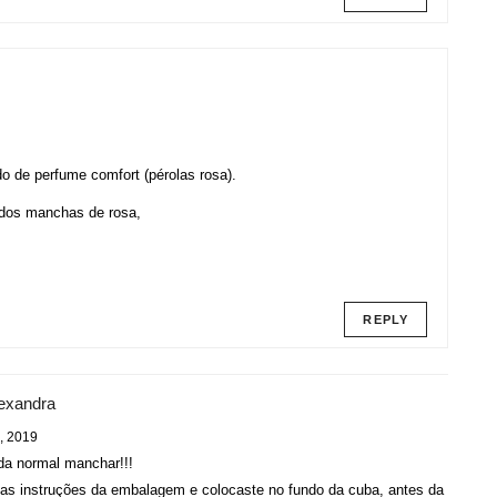
do de perfume comfort (pérolas rosa).
odos manchas de rosa,
REPLY
lexandra
, 2019
da normal manchar!!!
 as instruções da embalagem e colocaste no fundo da cuba, antes da roupa,