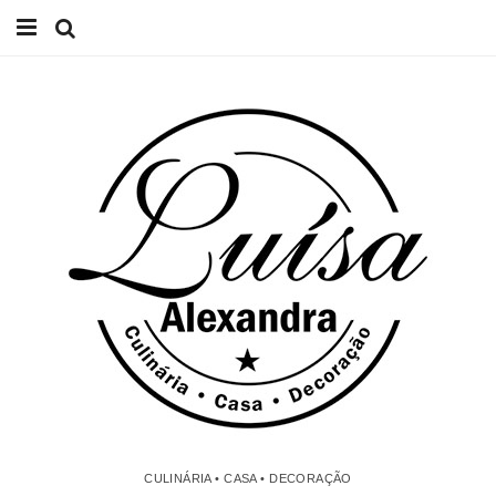
Início
Receitas
Casa
Lifestyle
Videos
Contacto
CULINÁRIA • CASA • DECORAÇÃO