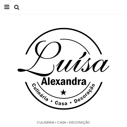
Início
Receitas
Casa
Lifestyle
Videos
Contacto
CULINÁRIA • CASA • DECORAÇÃO