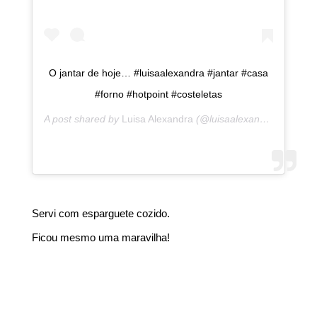
O jantar de hoje… #luisaalexandra #jantar #casa
#forno #hotpoint #costeletas
A post shared by
Luisa Alexandra
(@luisaalexandra) on
Nov 
Servi com esparguete cozido.
Ficou mesmo uma maravilha!