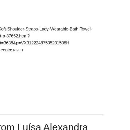
ft-Shoulder-Straps-Lady-Wearable-Bath-Towel-
t-p-87662.html?
nt=3638&p=VX31222487505201508H
:
sconto
RGIFT
rom Luísa Alexandra