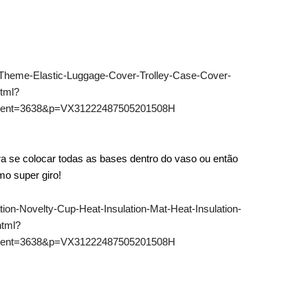
Theme-Elastic-Luggage-Cover-Trolley-Case-Cover-
tml?
tent=3638&p=VX31222487505201508H
a se colocar todas as bases dentro do vaso ou então
o super giro!
on-Novelty-Cup-Heat-Insulation-Mat-Heat-Insulation-
html?
tent=3638&p=VX31222487505201508H