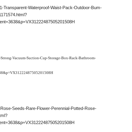
-Transparent-Waterproof-Waist-Pack-Outdoor-Bum-
1171574.html?
tent=3638&p=VX31222487505201508H
Strong-Vacuum-Suction-Cup-Storage-Box-Rack-Bathroom-
638&p=VX31222487505201508H
Rose-Seeds-Rare-Flower-Perennial-Potted-Rose-
tml?
tent=3638&p=VX31222487505201508H