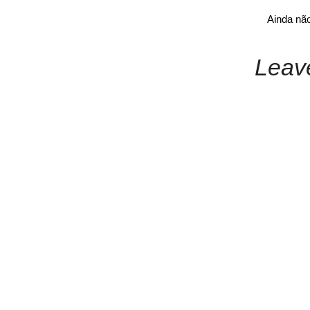
Ainda nã
Leav