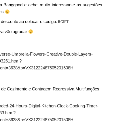
da Banggood e achei muito interessante as sugestões
dos
:
 desconto ao colocar o código
RGIFT
za vão agradar
rse-Umbrella-Flowers-Creative-Double-Layers-
93261.html?
tent=3638&p=VX31222487505201508H
r de Cozimento e Contagem Regressiva Multifunções:
ded-24-Hours-Digital-Kitchen-Clock-Cooking-Timer-
33.html?
tent=3638&p=VX31222487505201508H