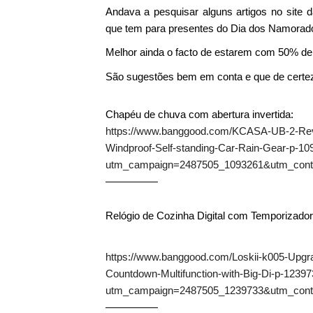
Andava a pesquisar alguns artigos no site 
que tem para presentes do Dia dos Namora
Melhor ainda o facto de estarem com 50% de
São sugestões bem em conta e que de certe
Chapéu de chuva com abertura invertida:
https://www.banggood.com/KCASA-UB-2-Reve
Windproof-Self-standing-Car-Rain-Gear-p-10
utm_campaign=2487505_1093261&utm_con
—————
Relógio de Cozinha Digital com Temporizado
https://www.banggood.com/Loskii-k005-Upgra
Countdown-Multifunction-with-Big-Di-p-12397
utm_campaign=2487505_1239733&utm_con
—————