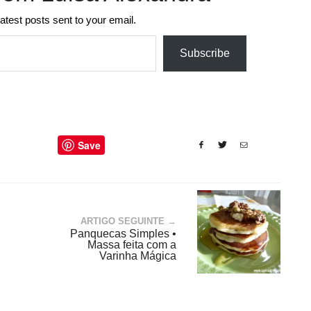
latest posts sent to your email.
Subscribe
Save
ARTIGO SEGUINTE →
Panquecas Simples •
Massa feita com a
Varinha Mágica