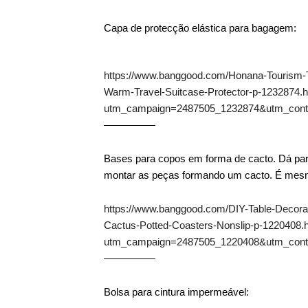
Capa de protecção elástica para bagagem:
https://www.banggood.com/Honana-Tourism-
Warm-Travel-Suitcase-Protector-p-1232874.h
utm_campaign=2487505_1232874&utm_con
—————
Bases para copos em forma de cacto. Dá par
montar as peças formando um cacto. É mesm
https://www.banggood.com/DIY-Table-Decorati
Cactus-Potted-Coasters-Nonslip-p-1220408.
utm_campaign=2487505_1220408&utm_con
—————
Bolsa para cintura impermeável: