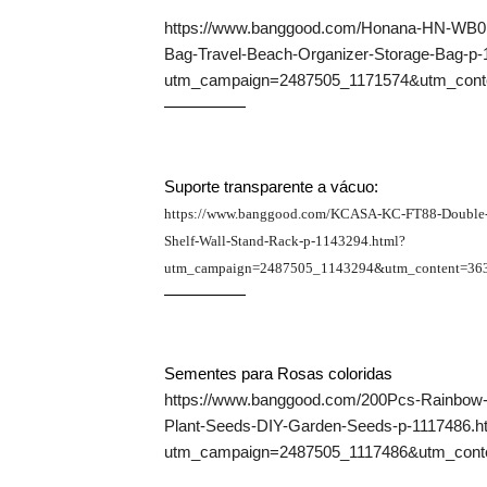
https://www.banggood.com/Honana-HN-WB01
Bag-Travel-Beach-Organizer-Storage-Bag-p-
utm_campaign=2487505_1171574&utm_con
—————
Suporte transparente a vácuo:
https://www.banggood.com/KCASA-KC-FT88-Double-
Shelf-Wall-Stand-Rack-p-1143294.html?
utm_campaign=2487505_1143294&utm_content=3
—————
Sementes para Rosas coloridas
https://www.banggood.com/200Pcs-Rainbow-
Plant-Seeds-DIY-Garden-Seeds-p-1117486.h
utm_campaign=2487505_1117486&utm_con