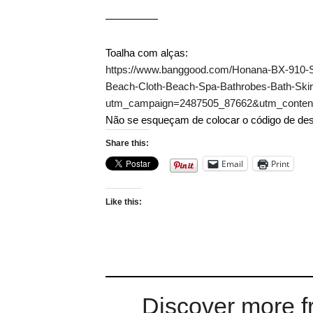
—————
Toalha com alças:
https://www.banggood.com/Honana-BX-910-So
Beach-Cloth-Beach-Spa-Bathrobes-Bath-Skir
utm_campaign=2487505_87662&utm_conte
Não se esqueçam de colocar o código de de
Share this:
Email
Print
Like this:
Discover more f