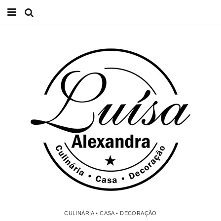
Início
Receitas
Casa
Lifestyle
Videos
Contacto
CULINÁRIA • CASA • DECORAÇÃO