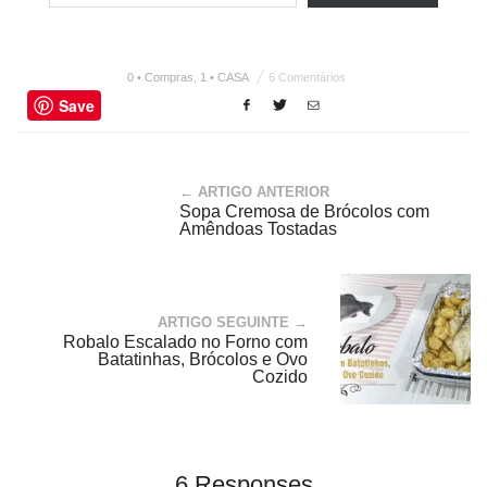
0 • Compras
,
1 • CASA
6 Comentários
Save
← ARTIGO ANTERIOR
Sopa Cremosa de Brócolos com
Amêndoas Tostadas
ARTIGO SEGUINTE →
Robalo Escalado no Forno com
Batatinhas, Brócolos e Ovo
Cozido
6 Responses