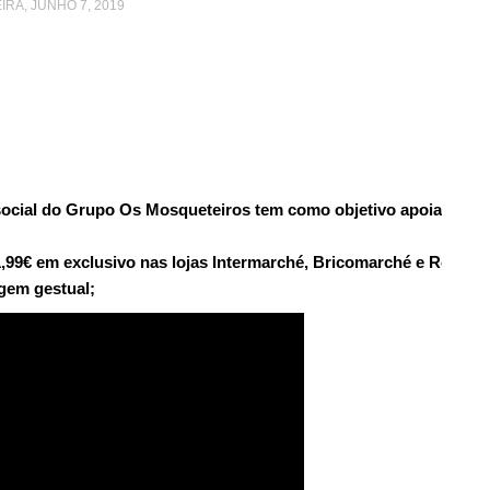
IRA, JUNHO 7, 2019
cial do Grupo Os Mosqueteiros tem como objetivo apoiar os bom
1,99€ em exclusivo nas lojas Intermarché, Bricomarché e Roady;
gem gestual;