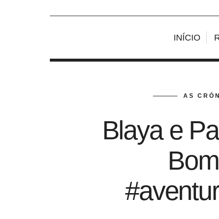
INÍCIO
AS CRÓN
Blaya e Paf
Bomb
#aventur