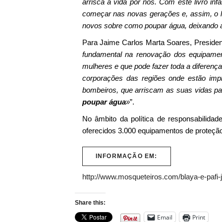
arrisca a vida por nós. Com este livro i
começar nas novas gerações e, assim, o 
novos sobre como poupar água, deixando a
Para Jaime Carlos Marta Soares, Preside
fundamental na renovação dos equipament
mulheres e que pode fazer toda a diferenç
corporações das regiões onde estão impl
bombeiros, que arriscam as suas vidas pa
poupar água
»
”.
No âmbito da política de responsabilida
oferecidos 3.000 equipamentos de proteção 
INFORMAÇÃO EM:
http://www.mosqueteiros.com/blaya-e-pafi-
Share this:
Email
Print