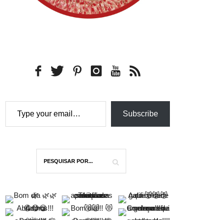
beiros através da venda do livro “Pafi ensina a poupar
Type your email…
Subscribe