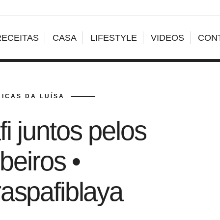
RECEITAS
CASA
LIFESTYLE
VIDEOS
CON
ICAS DA LUÍSA
i juntos pelos
eiros •
aspafiblaya