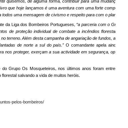
nfantil quisemos, de alguma forma, contribuir para uma mudança de
livro que hoje lançamos é uma aventura com uma forte componente 
 todos uma mensagem de civismo e respeito para com o planeta.”
nte da Liga dos Bombeiros Portugueses,
“a parceria com o Grupo O
os de proteção individual de combate a incêndios florestais, u
a no terreno. Além desta campanha de angariação de fundos, as loj
antadas de norte a sul do país.”
O comandante apela ainda a to
ra nos proteger, exerçam a sua actividade em segurança, opte por 
de do Grupo Os Mosqueteiros, nos últimos anos foram entregues 50
florestal salvando a vida de muitos heróis.
juntos-pelos-bombeiros/