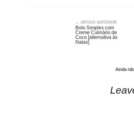
← ARTIGO ANTERIOR
Bolo Simples com
Creme Culinário de
Coco [alternativa às
Natas]
Ainda nã
Leav