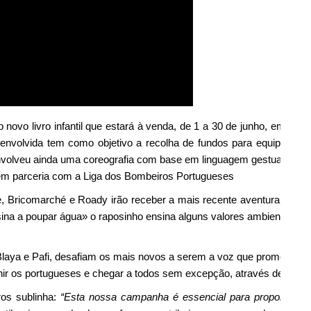
novo livro infantil que estará à venda, de 1 a 30 de junho, em toda
volvida tem como objetivo a recolha de fundos para equipar os 
senvolveu ainda uma coreografia com base em linguagem gestual par
em parceria com a Liga dos Bombeiros Portugueses
é, Bricomarché e Roady irão receber a mais recente aventura do Pa
ina a poupar água» o raposinho ensina alguns valores ambientais, 
aya e Pafi, desafiam os mais novos a serem a voz que promove a m
 unir os portugueses e chegar a todos sem excepção, através de uma
os sublinha:
“Esta nossa campanha é essencial para proporciona