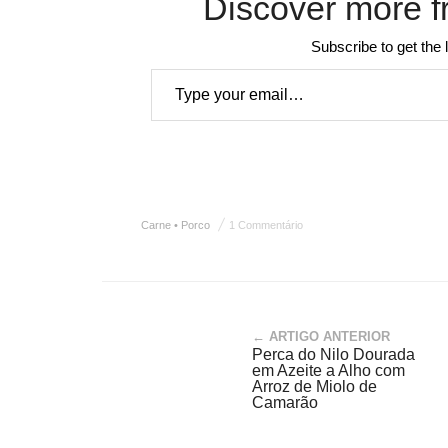
Discover more f
Subscribe to get the 
Type your email…
Carne • Porco
1 Commentário
← ARTIGO ANTERIOR
Perca do Nilo Dourada
em Azeite a Alho com
Arroz de Miolo de
Camarão