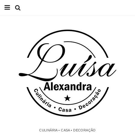
Início
Receitas
Casa
Lifestyle
Videos
Contacto
CULINÁRIA • CASA • DECORAÇÃO