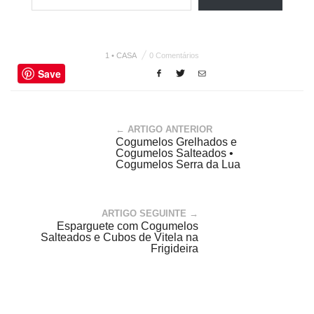
1 • CASA
0 Comentários
Save
← ARTIGO ANTERIOR
Cogumelos Grelhados e
Cogumelos Salteados •
Cogumelos Serra da Lua
ARTIGO SEGUINTE →
Esparguete com Cogumelos
Salteados e Cubos de Vitela na
Frigideira