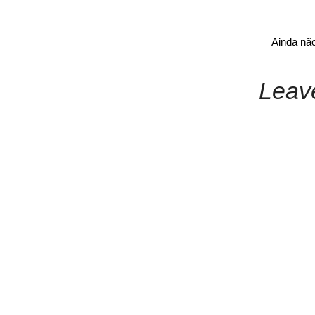
Ainda nã
Leav