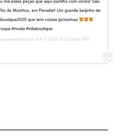
iou-me estas peças que aqui partilho com vocês! São
 Rio de Moinhos, em Penafiel! Um grande beijinho de
laboutique2020 que tem coisas giríssimas
roupa #moda #villaboutique
uisaalexandra) on
Jun 7, 2020 at 11:03am PDT