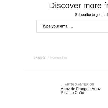
Discover more f
Subscribe to get the 
Type your email…
0 • Extras
0 Comentários
← ARTIGO ANTERIOR
Arroz de Frango • Arroz
Pica no Chão