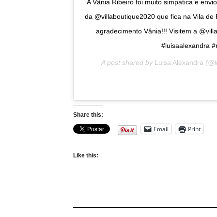
A Vânia Ribeiro foi muito simpática e env
da @villaboutique2020 que fica na Vila de
agradecimento Vânia!!! Visitem a @vil
#luisaalexandra #
A post shared by
Luisa Alexandra
(@l
Share this:
Email
Print
Like this: