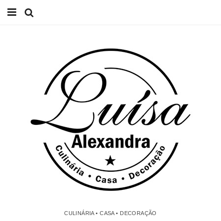
Início
Receitas
Casa
Lifestyle
Videos
Contacto
CULINÁRIA • CASA • DECORAÇÃO