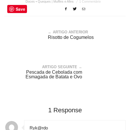
Doces • Queques | Muffins e Afins
1 Commentário
Save
← ARTIGO ANTERIOR
Risotto de Cogumelos
ARTIGO SEGUINTE →
Pescada de Cebolada com
Esmagada de Batata e Ovo
1 Response
Ryk@rdo