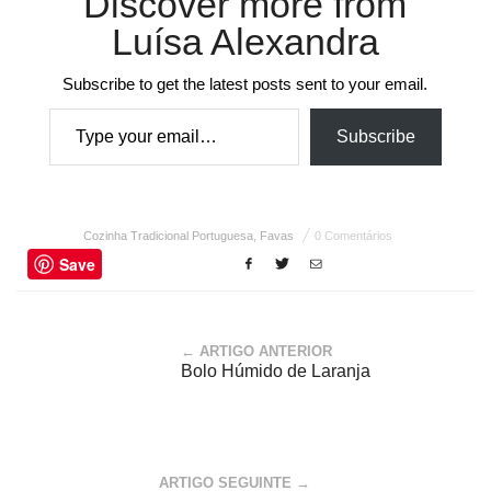
Discover more from
Luísa Alexandra
Subscribe to get the latest posts sent to your email.
Type your email…
Subscribe
Cozinha Tradicional Portuguesa
,
Favas
0 Comentários
Save
← ARTIGO ANTERIOR
Bolo Húmido de Laranja
ARTIGO SEGUINTE →