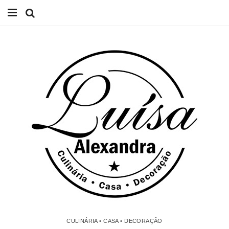
Início
Receitas
Casa
Lifestyle
Videos
Contacto
CULINÁRIA • CASA • DECORAÇÃO