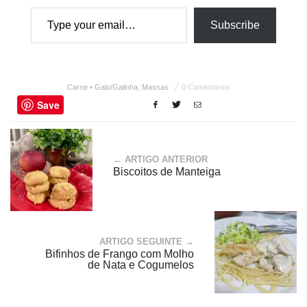
Type your email…
Subscribe
Carne • Galo/Galinha
,
Massas
0 Comentários
Save
← ARTIGO ANTERIOR
Biscoitos de Manteiga
ARTIGO SEGUINTE →
Bifinhos de Frango com Molho
de Nata e Cogumelos