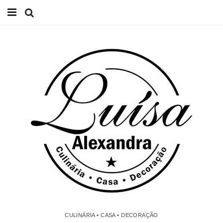
Início
Receitas
Casa
Lifestyle
Videos
Contacto
CULINÁRIA • CASA • DECORAÇÃO