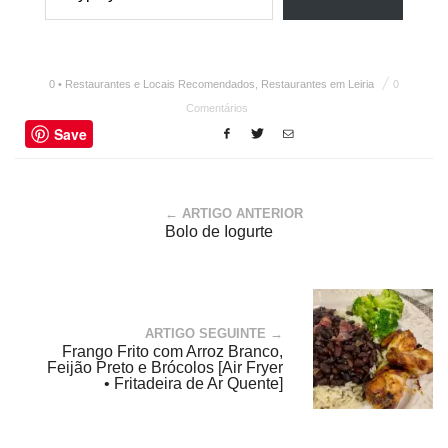
0 • Restaurantes e Locais Recomendados
,
Restaurantes em Leiria
0
Comentários
Save
← ARTIGO ANTERIOR
Bolo de Iogurte
ARTIGO SEGUINTE →
Frango Frito com Arroz Branco,
Feijão Preto e Brócolos [Air Fryer
• Fritadeira de Ar Quente]