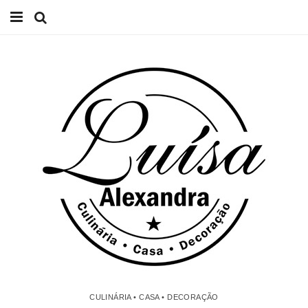
Início
Receitas
Casa
Lifestyle
Videos
Contacto
CULINÁRIA • CASA • DECORAÇÃO