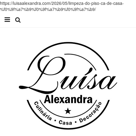
https://luisaalexandra.com/2026/05/limpeza-do-piso-ca-de-casa-
%f0%9f%a7%b9%f0%9f%a7%b9%f0%9f%a7%b9/
Início
Receitas
Casa
Lifestyle
Videos
Contacto