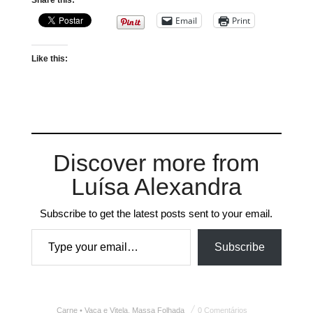
Share this:
Email
Print
Like this:
Discover more from
Luísa Alexandra
Subscribe to get the latest posts sent to your email.
Type your email…
Subscribe
Carne • Vaca e Vitela
,
Massa Folhada
0 Comentários