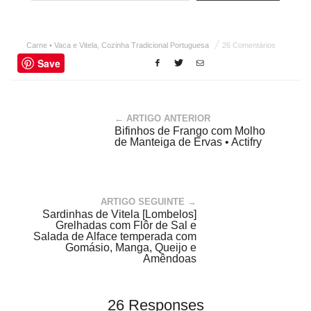
Carne • Vaca e Vitela
,
Cozinha Tradicional Portuguesa
26 Comentários
Save
← ARTIGO ANTERIOR
Bifinhos de Frango com Molho
de Manteiga de Ervas • Actifry
ARTIGO SEGUINTE →
Sardinhas de Vitela [Lombelos]
Grelhadas com Flôr de Sal e
Salada de Alface temperada com
Gomásio, Manga, Queijo e
Amêndoas
26 Responses