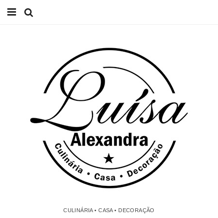
Início
Receitas
Casa
Lifestyle
Videos
Contacto
CULINÁRIA • CASA • DECORAÇÃO