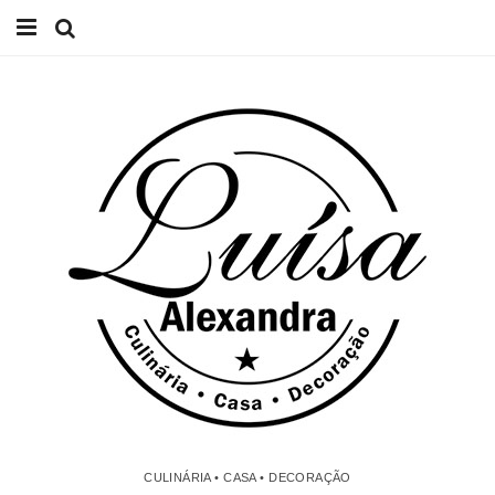
Início
Receitas
Casa
Lifestyle
Videos
Contacto
CULINÁRIA • CASA • DECORAÇÃO