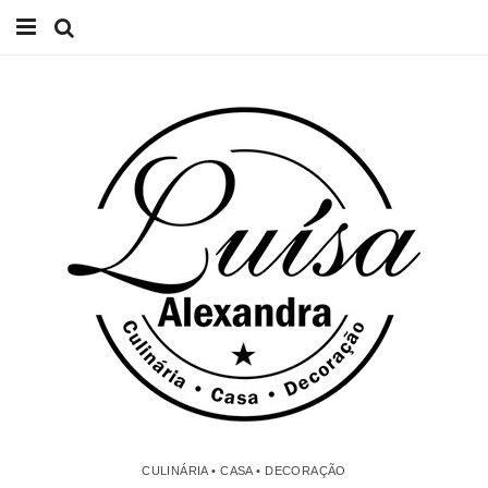
Início
Receitas
Casa
Lifestyle
Videos
Contacto
CULINÁRIA • CASA • DECORAÇÃO