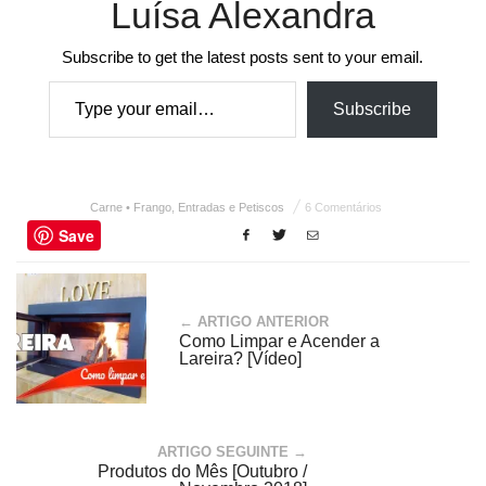
Luísa Alexandra
Subscribe to get the latest posts sent to your email.
Type your email…
Subscribe
Carne • Frango
,
Entradas e Petiscos
6 Comentários
Save
← ARTIGO ANTERIOR
Como Limpar e Acender a
Lareira? [Vídeo]
ARTIGO SEGUINTE →
Produtos do Mês [Outubro /