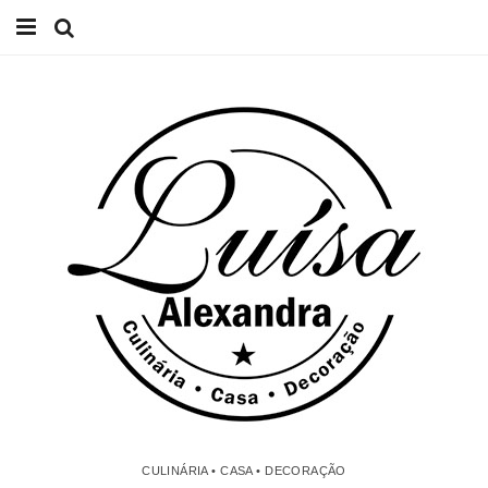
Início
Receitas
Casa
Lifestyle
Videos
Contacto
CULINÁRIA • CASA • DECORAÇÃO