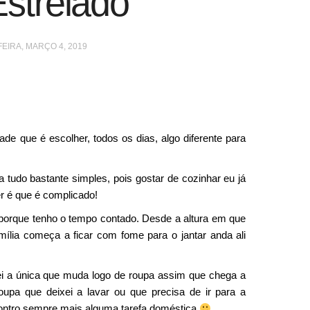
strelado
EIRA, MARÇO 4, 2019
ade que é escolher, todos os dias, algo diferente para
 tudo bastante simples, pois gostar de cozinhar eu já
er é que é complicado!
 porque tenho o tempo contado. Desde a altura em que
lia começa a ficar com fome para o jantar anda ali
 a única que muda logo de roupa assim que chega a
oupa que deixei a lavar ou que precisa de ir para a
contro sempre mais alguma tarefa doméstica