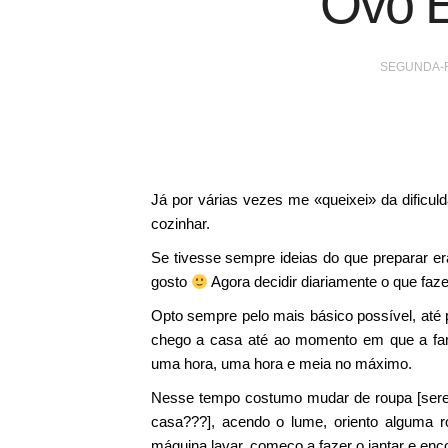
Ovo E
SEGUNDA-F
Já por várias vezes me «queixei» da dificuld
cozinhar.
Se tivesse sempre ideias do que preparar era
gosto
Agora decidir diariamente o que faz
Opto sempre pelo mais básico possível, até
chego a casa até ao momento em que a famí
uma hora, uma hora e meia no máximo.
Nesse tempo costumo mudar de roupa [serei
casa???], acendo o lume, oriento alguma r
máquina lavar, começo a fazer o jantar e en