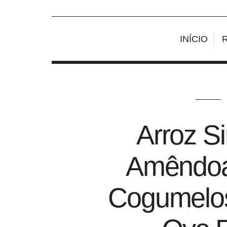
INÍCIO
Arroz S
Amêndoa
Cogumelos