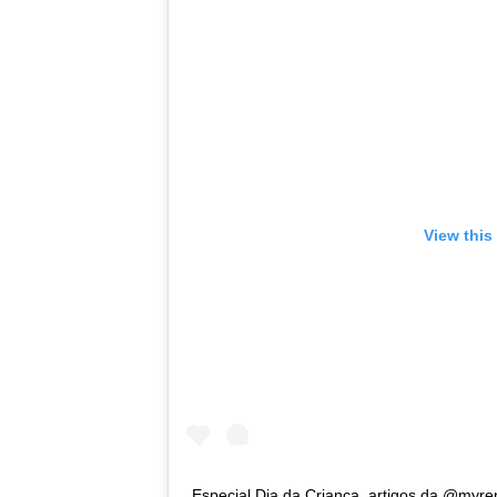
View this
Especial Dia da Criança, artigos da @myre