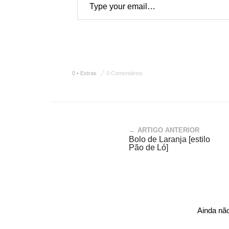
0 • Extras
0 Comentários
← ARTIGO ANTERIOR
Bolo de Laranja [estilo
Pão de Ló]
Ainda nã