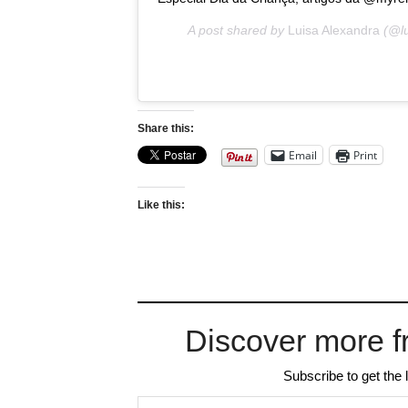
A post shared by
Luisa Alexandra
(@lu
Share this:
Email
Print
Like this:
Discover more f
Subscribe to get the 
Type your email…