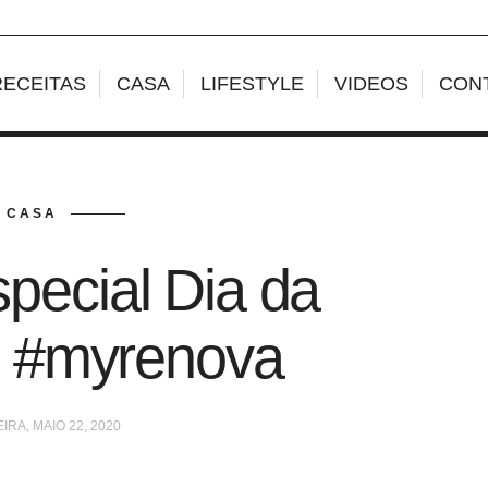
RECEITAS
CASA
LIFESTYLE
VIDEOS
CON
CASA
pecial Dia da
• #myrenova
IRA, MAIO 22, 2020